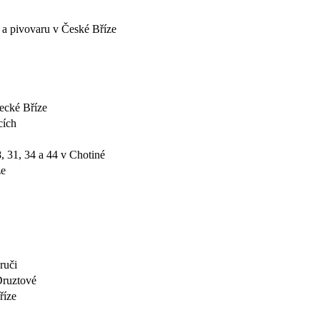
 a pivovaru v České Bříze
ecké Bříze
cích
8, 31, 34 a 44 v Chotiné
ze
ruči
Druztové
říze