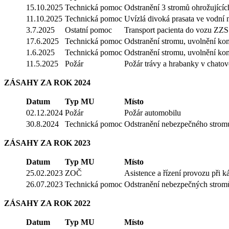
15.10.2025
Technická pomoc
Odstranění 3 stromů ohrožujícíc
11.10.2025
Technická pomoc
Uvízlá divoká prasata ve vodní 
3.7.2025
Ostatní pomoc
Transport pacienta do vozu ZZS
17.6.2025
Technická pomoc
Odstranění stromu, uvolnění k
1.6.2025
Technická pomoc
Odstranění stromu, uvolnění k
11.5.2025
Požár
Požár trávy a hrabanky v chatové
ZÁSAHY ZA ROK 2024
Datum
Typ MU
Místo
02.12.2024
Požár
Požár automobilu
30.8.2024
Technická pomoc
Odstranění nebezpečného strom
ZÁSAHY ZA ROK 2023
Datum
Typ MU
Místo
25.02.2023
ZOČ
Asistence a řízení provozu při 
26.07.2023
Technická pomoc
Odstranění nebezpečných stromů
ZÁSAHY ZA ROK 2022
Datum
Typ MU
Místo