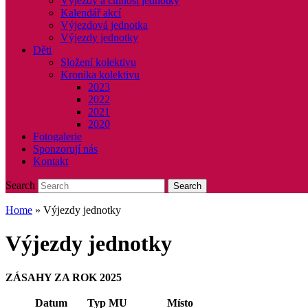
Výjezdy a činnost jednotky
Kalendář akcí
Výjezdová jednotka
Výjezdy jednotky
Děti
Složení kolektivu
Kronika kolektivu
2023
2022
2021
2020
Fotogalerie
Sponzorují nás
Kontakt
Search
Search
Home
»
Výjezdy jednotky
Výjezdy jednotky
ZÁSAHY ZA ROK 2025
Datum
Typ MU
Místo