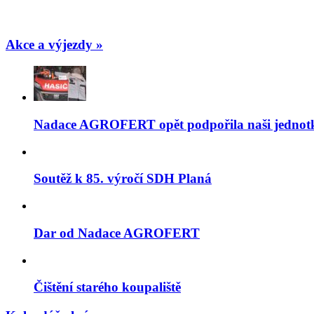
Akce a výjezdy »
Nadace AGROFERT opět podpořila naši jednot
Soutěž k 85. výročí SDH Planá
Dar od Nadace AGROFERT
Čištění starého koupaliště