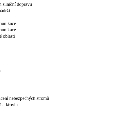
h silniční dopravu
nádrži
omunikace
omunikace
 oblasti
u
kácení nebezpečných stromů
 a křovin