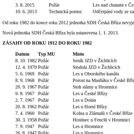
3. 8. 2015
Požár
Les nad chatami v Če
10. 6. 2013
Technická pomoc
Odčerpání vody ze zat
Od roku 1982 do konce roku 2012 jednotka SDH Česká Bříza nevyjel
Nová jednotka SDH Česká Bříza byla ustanovena 1. 1. 2013.
ZÁSAHY OD ROKU 1912 DO ROKU 1982
Datum
Typ MU
Místo
8. 10. 1982
Požár
Seník JZD v Žichlicích
12. 4. 1970
Požár
Stodola JZD v Žichlicích
5. 6. 1969
Požár
Les u Oborského kanálu
8. 9. 1968
Požár
Porost na Masňáku v České Bří
20. 9. 1967
Požár
Stoh slámy u Hromnice
9. 8. 1967
Požár
Les u České Břízy
2. 7. 1967
Požár
Les u Dolan
20. 8. 1962
Požár
Les u Horní Břízy
7. 4. 1960
Požár
Kolna u Zlámalů v České Bříze
30. 3. 1958
Požár
Hostinec u Fenclů v Hromnici
7. 9. 1947
Požár
Les u Hromnice
26. 8. 1947
Požár
Les u Hromnice