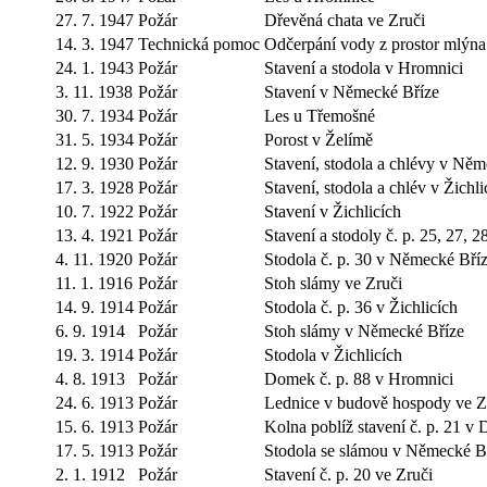
27. 7. 1947
Požár
Dřevěná chata ve Zruči
14. 3. 1947
Technická pomoc
Odčerpání vody z prostor mlýna
24. 1. 1943
Požár
Stavení a stodola v Hromnici
3. 11. 1938
Požár
Stavení v Německé Bříze
30. 7. 1934
Požár
Les u Třemošné
31. 5. 1934
Požár
Porost v Želímě
12. 9. 1930
Požár
Stavení, stodola a chlévy v Něm
17. 3. 1928
Požár
Stavení, stodola a chlév v Žichli
10. 7. 1922
Požár
Stavení v Žichlicích
13. 4. 1921
Požár
Stavení a stodoly č. p. 25, 27, 2
4. 11. 1920
Požár
Stodola č. p. 30 v Německé Bří
11. 1. 1916
Požár
Stoh slámy ve Zruči
14. 9. 1914
Požár
Stodola č. p. 36 v Žichlicích
6. 9. 1914
Požár
Stoh slámy v Německé Bříze
19. 3. 1914
Požár
Stodola v Žichlicích
4. 8. 1913
Požár
Domek č. p. 88 v Hromnici
24. 6. 1913
Požár
Lednice v budově hospody ve Z
15. 6. 1913
Požár
Kolna poblíž stavení č. p. 21 v 
17. 5. 1913
Požár
Stodola se slámou v Německé B
2. 1. 1912
Požár
Stavení č. p. 20 ve Zruči