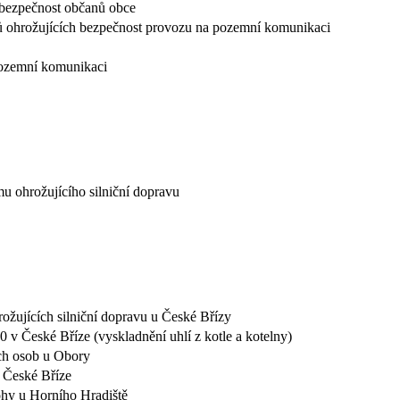
 bezpečnost občanů obce
mů ohrožujících bezpečnost provozu na pozemní komunikaci
pozemní komunikaci
u ohrožujícího silniční dopravu
ožujících silniční dopravu u České Břízy
 v České Bříze (vyskladnění uhlí z kotle a kotelny)
ch osob u Obory
 České Bříze
ohy u Horního Hradiště