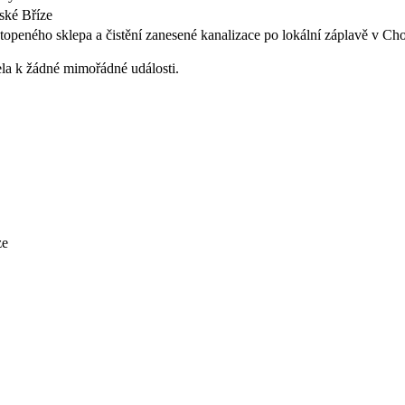
ské Bříze
openého sklepa a čistění zanesené kanalizace po lokální záplavě v Cho
a k žádné mimořádné události.
ze